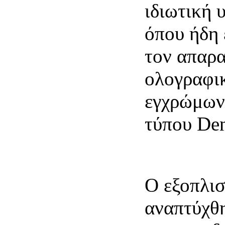
ιδιωτική 
όπου ήδη 
τον απαρα
ολογραφι
εγχρώμων
τύπου Den
Ο εξοπλι
αναπτύχθη