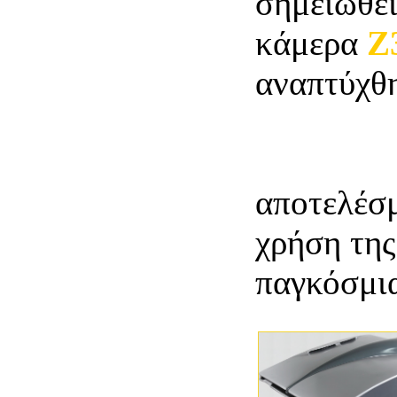
σημειωθεί
κάμερα
Z
αναπτύχθη
παρόμοιας
παγκοσμί
αποτελέσμ
χρήση της
παγκόσμι