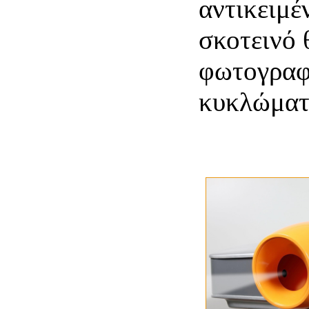
αντικειμέ
σκοτεινό 
φωτογραφ
κυκλώματ