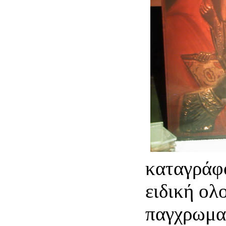
καταγράφο
ειδική ολ
παγχρωματ