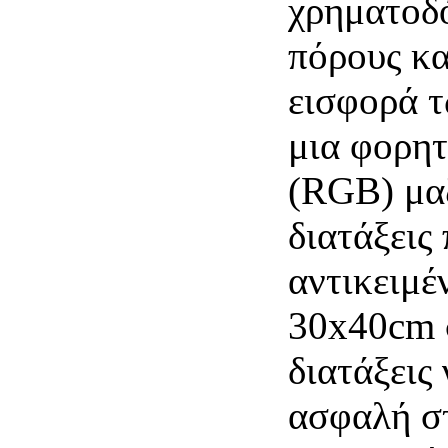
χρηματοδό
πόρους κα
εισφορά τ
μια φορη
(RGB) μαζ
διατάξεις
αντικειμέ
30x40cm σ
διατάξεις
ασφαλή σ