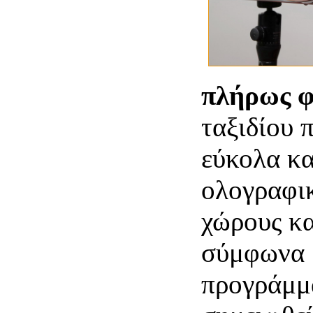
πλήρως φ
ταξιδίου 
εύκολα κα
ολογραφικ
χώρους κ
σύμφωνα μ
προγράμμα