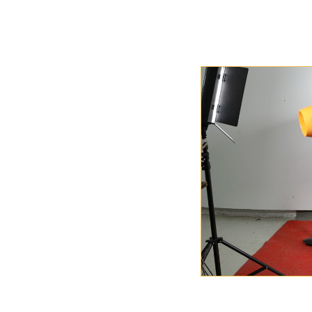
Φορητό 
καταγρα