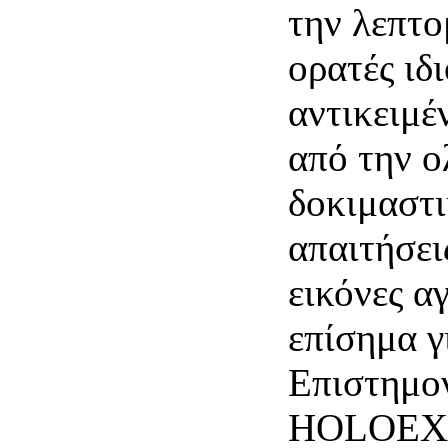
την λεπτομ
ορατές ιδ
αντικειμέ
από την 
δοκιμαστι
απαιτήσει
εικόνες α
επίσημα γ
Επιστημο
HOLOEXP