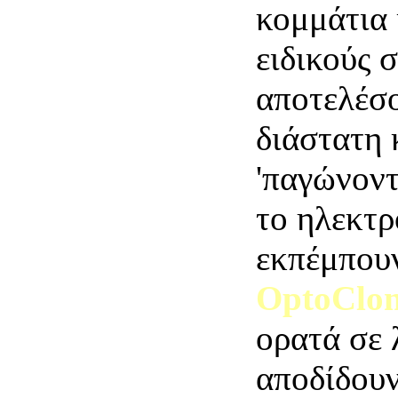
κομμάτια 
ειδικούς 
αποτελέσο
διάστατη 
'παγώνοντ
το ηλεκτρ
εκπέμπουν
OptoClon
ορατά σε 
αποδίδουν