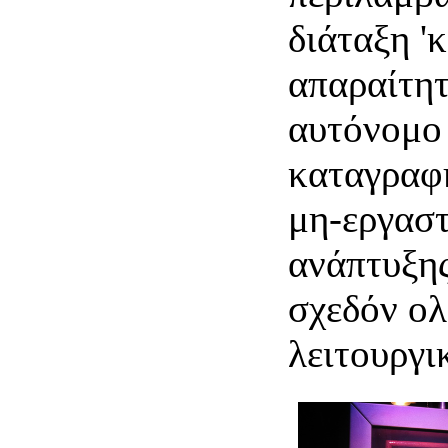
διάταξη 'κ
απαραίτητ
αυτόνομο 
καταγραφ
μη-εργαστ
ανάπτυξης
σχεδόν ο
λειτουργι