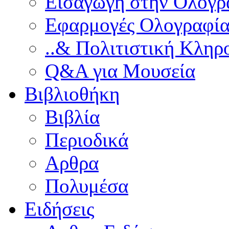
Εισαγωγή στην Ολογρ
le-
Εφαρμογές Ολογραφία
ctive
..& Πολιτιστική Κληρ
e
ts
Q&A για Μουσεία
Βιβλιοθήκη
le
tries
ear,
Βιβλία
ial
Περιοδικά
al
)
Αρθρα
e
Πολυμέσα
b
ting
Ειδήσεις
le