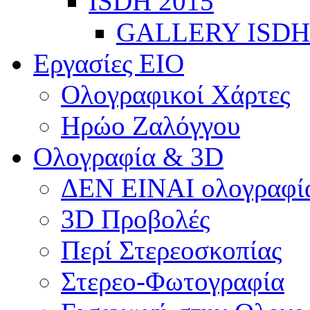
ISDH 2015
GALLERY ISDH
Εργασίες ΕΙΟ
Ολογραφικοί Χάρτες
Ηρώο Ζαλόγγου
Ολογραφία & 3D
ΔΕΝ ΕΙΝΑΙ ολογραφία
3D Προβολές
Περί Στερεοσκοπίας
etion
Στερεο-Φωτογραφία
stem
ment