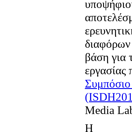
υποψήφιου
αποτελέσμ
ερευνητικ
διαφόρων
βάση για 
εργασίας
Συμπόσιο
(ISDH201
Media La
Η
Φάση Γ