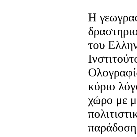
ional.
Η γεωγρα
δραστηρι
του Ελλη
Ινστιτούτ
Ολογραφί
κύριο λόγ
χώρο με 
πολιτιστι
παράδοση 