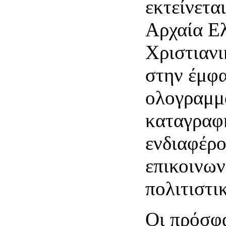
εκτείνετα
Αρχαία Ε
Χριστιανι
στην έμφα
ολογραμμά
καταγραφή
ενδιαφέρο
επικοινων
πολιτιστι
Οι πρόσφα