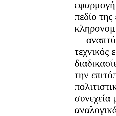
εφαρμογή 
πεδίο της 
κληρονομι
Α'
αναπτύ
τεχνικός 
διαδικασί
την επιτό
πολιτιστι
συνεχεία 
αναλογικ