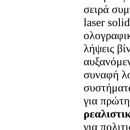
σειρά συ
laser soli
ολογραφικ
λήψεις βί
αυξανόμεν
συναφή λο
συστήματ
για πρώτη
ρεαλιστι
για πολιτ