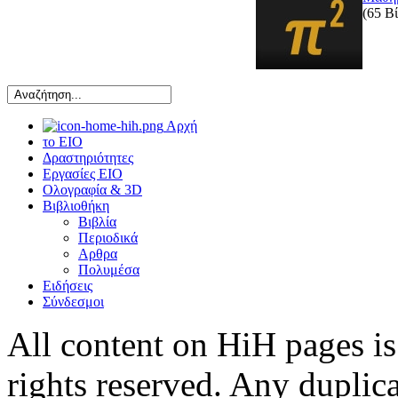
(65 Βί
Αρχή
το ΕΙΟ
Δραστηριότητες
Εργασίες ΕΙΟ
Ολογραφία & 3D
Βιβλιοθήκη
Βιβλία
Περιοδικά
Αρθρα
Πολυμέσα
Ειδήσεις
Σύνδεσμοι
All content on HiH pages i
rights reserved. Any duplic