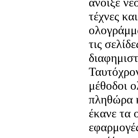
άνοιξε νέ
τέχνες κα
ολογράμμ
τις σελίδ
διαφημισ
Ταυτόχρον
μέθοδοι ο
πληθώρα 
έκανε τα 
εφαρμογές