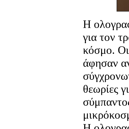
Η ολογραφ
για τον τ
κόσμο. Οι
άφησαν α
σύγχρονω
θεωρίες γ
σύμπαντος
μικρόκοσ
Η ολογραφ