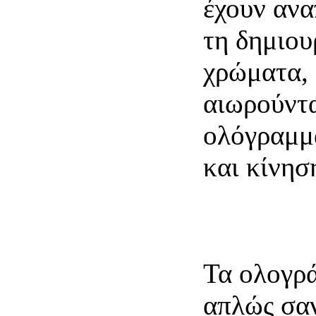
έχουν ανα
τη δημιου
χρώματα, 
αιωρούντα
ολόγραμμ
και κίνησ
Τα ολογρά
απλώς σαν