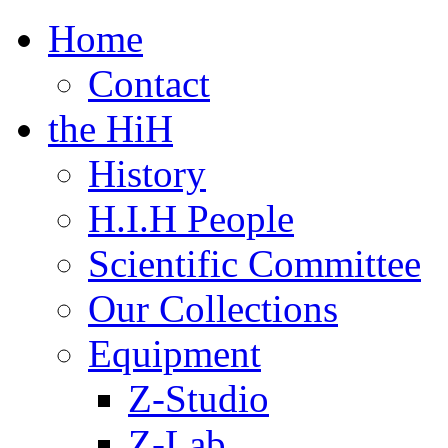
Home
Contact
the HiH
History
H.I.H People
Scientific Committee
Our Collections
Equipment
Z-Studio
Z-Lab