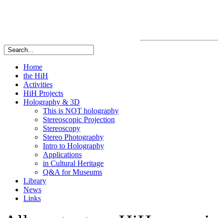
Home
the HiH
Activities
HiH Projects
Holography & 3D
This is NOT holography
Stereoscopic Projection
Stereoscopy
Stereo Photography
Intro to Holography
Applications
in Cultural Heritage
Q&A for Museums
Library
News
Links