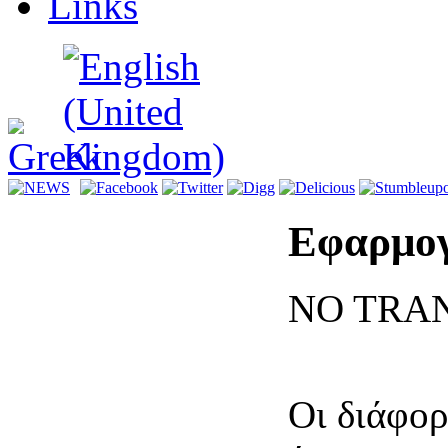
Links
Εφαρμογ
NO TRA
Ο
ι διάφο