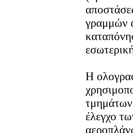
αποστάσε
γραμμών α
καταπόνησ
εσωτερική
Η ολογρα
χρησιμοπο
τμημάτων
έλεγχο τω
αεροπλάν