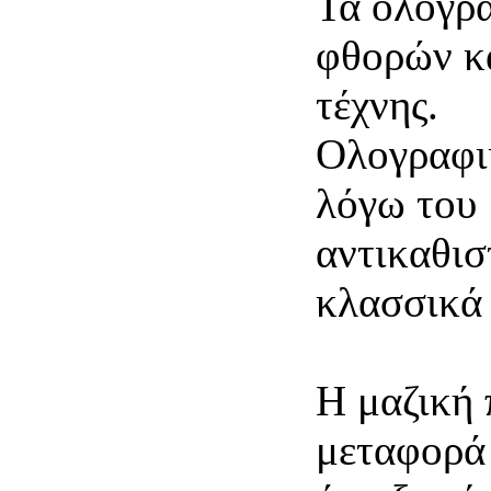
Τα ολογρ
φθορών κα
τέχνης.
Ολογραφικ
λόγω του 
αντικαθισ
κλασσικά 
Η μαζική
μεταφορά 