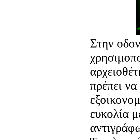
Στην οδον
χρησιμοπο
αρχειοθέ
πρέπει να
εξοικονο
ευκολία 
αντιγράφω